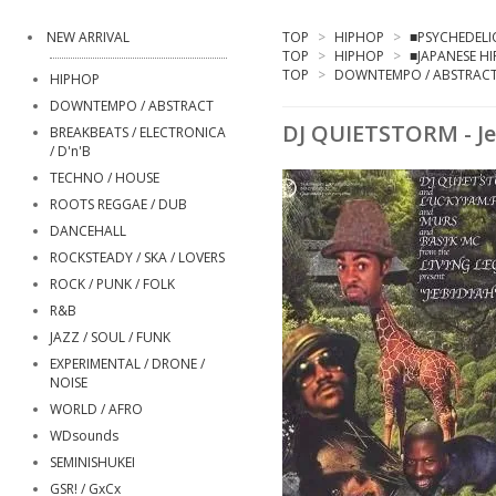
NEW ARRIVAL
TOP
>
HIPHOP
>
■PSYCHEDELIC
TOP
>
HIPHOP
>
■JAPANESE H
TOP
>
DOWNTEMPO / ABSTRAC
HIPHOP
DOWNTEMPO / ABSTRACT
DJ QUIETSTORM - Je
BREAKBEATS / ELECTRONICA
/ D'n'B
TECHNO / HOUSE
ROOTS REGGAE / DUB
DANCEHALL
ROCKSTEADY / SKA / LOVERS
ROCK / PUNK / FOLK
R&B
JAZZ / SOUL / FUNK
EXPERIMENTAL / DRONE /
NOISE
WORLD / AFRO
WDsounds
SEMINISHUKEI
GSR! / GxCx