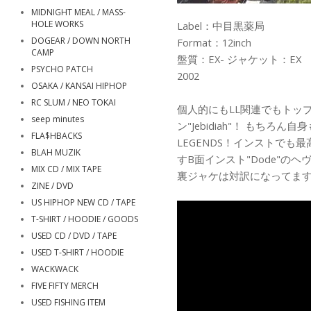
MIDNIGHT MEAL / MASS-
HOLE WORKS
Label：中目黒薬局
DOGEAR / DOWN NORTH
Format：12inch
CAMP
盤質：EX- ジャケット：EX
PSYCHO PATCH
2002
OSAKA / KANSAI HIPHOP
RC SLUM / NEO TOKAI
個人的にもLL関連でもトッ
seep minutes
ン"Jebidiah"！ もちろん自身
FLA$HBACKS
LEGENDS！インストでも
BLAH MUZIK
すB面インスト"Dode"の
MIX CD / MIX TAPE
裏ジャケは対訳になってま
ZINE / DVD
US HIPHOP NEW CD / TAPE
T-SHIRT / HOODIE / GOODS
USED CD / DVD / TAPE
USED T-SHIRT / HOODIE
WACKWACK
FIVE FIFTY MERCH
USED FISHING ITEM