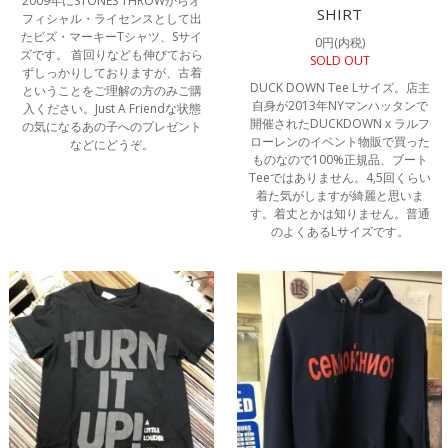
2009年にSTONES THROWからオ
SHIRT
フィシャル・ライセンスとして出
たビズ・マーキーTシャツ、Sサイ
0円(内税)
ズです。 首回りなども伸びておら
SOLD OUT
ずしっかりしておりますが、古着
DUCK DOWN Tee Lサイズ。店主
ということをご理解の方のみご購
自身が2013年NYマンハッタンで
入ください。Just A Friendな状態
開催されたDUCKDOWN x ラルフ
の気になるあの子へのプレゼント
ローレンのイベント物販で買った
などにどうぞ。
ものなので100%正規品、ブート
Teeではありません。4,5回くらい
着た気がしますが綺麗と思いま
す。着丈とかは知りません。普通
のよくあるLサイズです。