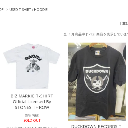
OP
>
USED T-SHIRT / HOODIE
[ 並
全 [13] 商品中 [1-13] 商品を表示してい
BIZ MARKIE T-SHIRT
Official Licensed By
STONES THROW
0円(内税)
SOLD OUT
DUCKDOWN RECORDS T-