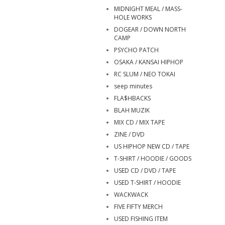
MIDNIGHT MEAL / MASS-
HOLE WORKS
DOGEAR / DOWN NORTH
CAMP
PSYCHO PATCH
OSAKA / KANSAI HIPHOP
RC SLUM / NEO TOKAI
seep minutes
FLA$HBACKS
BLAH MUZIK
MIX CD / MIX TAPE
ZINE / DVD
US HIPHOP NEW CD / TAPE
T-SHIRT / HOODIE / GOODS
USED CD / DVD / TAPE
USED T-SHIRT / HOODIE
WACKWACK
FIVE FIFTY MERCH
USED FISHING ITEM