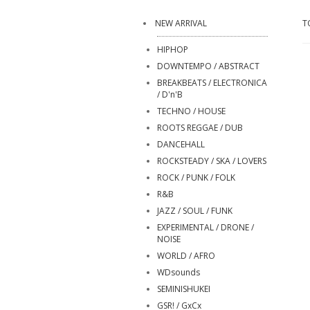
NEW ARRIVAL
T
HIPHOP
DOWNTEMPO / ABSTRACT
BREAKBEATS / ELECTRONICA
/ D'n'B
TECHNO / HOUSE
ROOTS REGGAE / DUB
DANCEHALL
ROCKSTEADY / SKA / LOVERS
ROCK / PUNK / FOLK
R&B
JAZZ / SOUL / FUNK
EXPERIMENTAL / DRONE /
NOISE
WORLD / AFRO
WDsounds
SEMINISHUKEI
GSR! / GxCx