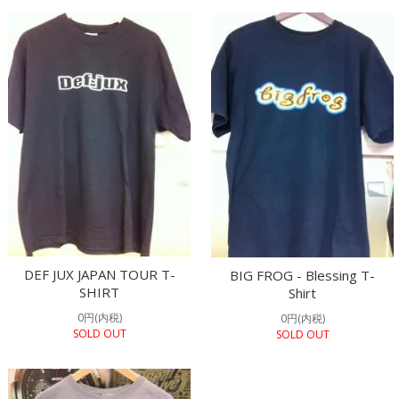
DEF JUX JAPAN TOUR T-
BIG FROG - Blessing T-
SHIRT
Shirt
0円(内税)
0円(内税)
SOLD OUT
SOLD OUT