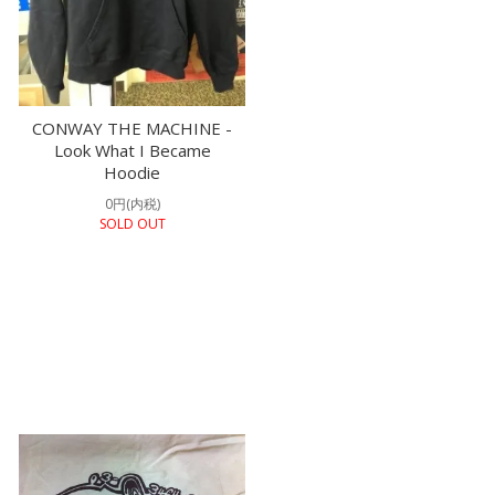
CONWAY THE MACHINE -
Look What I Became
Hoodie
0円(内税)
SOLD OUT