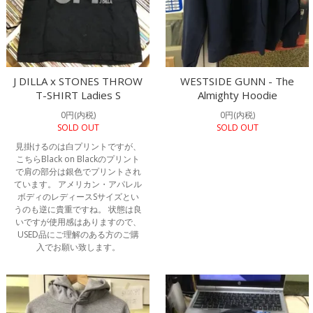
J DILLA x STONES THROW
WESTSIDE GUNN - The
T-SHIRT Ladies S
Almighty Hoodie
0円(内税)
0円(内税)
SOLD OUT
SOLD OUT
見掛けるのは白プリントですが、
こちらBlack on Blackのプリント
で肩の部分は銀色でプリントされ
ています。 アメリカン・アパレル
ボディのレディースSサイズとい
うのも逆に貴重ですね。 状態は良
いですが使用感はありますので、
USED品にご理解のある方のご購
入でお願い致します。