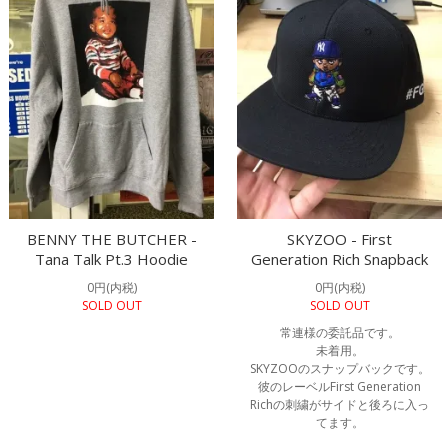
BENNY THE BUTCHER -
SKYZOO - First
Tana Talk Pt.3 Hoodie
Generation Rich Snapback
0円(内税)
0円(内税)
SOLD OUT
SOLD OUT
常連様の委託品です。
未着用。
SKYZOOのスナップバックです。
彼のレーベルFirst Generation
Richの刺繍がサイドと後ろに入っ
てます。