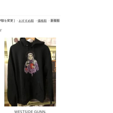
び順を変更 ]
-
おすすめ順
-
価格順
-
新着順
ます
WESTSIDE GUNN,