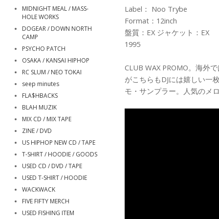
Label： Noo Trybe
MIDNIGHT MEAL / MASS-
HOLE WORKS
Format：12inch
DOGEAR / DOWN NORTH
盤質：EX ジャケット：EX
CAMP
1995
PSYCHO PATCH
OSAKA / KANSAI HIPHOP
CLUB WAX PROMO。海
RC SLUM / NEO TOKAI
がこちらもDJには嬉しい一
seep minutes
モ・サンプラー。人気のメロウ"P
FLA$HBACKS
BLAH MUZIK
MIX CD / MIX TAPE
ZINE / DVD
US HIPHOP NEW CD / TAPE
T-SHIRT / HOODIE / GOODS
USED CD / DVD / TAPE
USED T-SHIRT / HOODIE
WACKWACK
FIVE FIFTY MERCH
USED FISHING ITEM