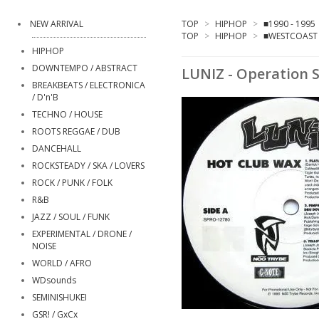
NEW ARRIVAL
TOP
>
HIPHOP
>
■1990 - 1995
TOP
>
HIPHOP
>
■WESTCOAST 
HIPHOP
DOWNTEMPO / ABSTRACT
LUNIZ - Operation 
BREAKBEATS / ELECTRONICA
/ D'n'B
TECHNO / HOUSE
ROOTS REGGAE / DUB
DANCEHALL
ROCKSTEADY / SKA / LOVERS
ROCK / PUNK / FOLK
R&B
JAZZ / SOUL / FUNK
EXPERIMENTAL / DRONE /
NOISE
WORLD / AFRO
WDsounds
SEMINISHUKEI
GSR! / GxCx