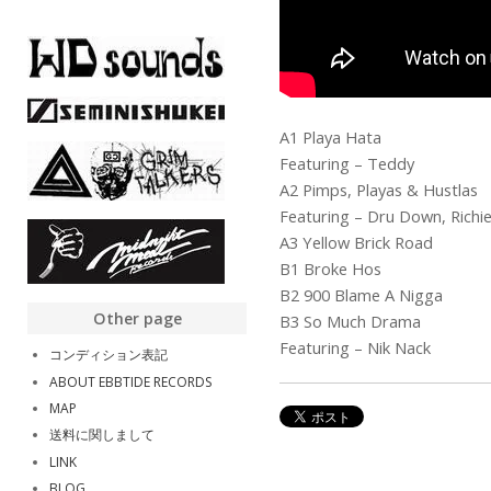
A1 Playa Hata
Featuring – Teddy
A2 Pimps, Playas & Hustlas
Featuring – Dru Down, Richie
A3 Yellow Brick Road
B1 Broke Hos
B2 900 Blame A Nigga
Other page
B3 So Much Drama
Featuring – Nik Nack
コンディション表記
ABOUT EBBTIDE RECORDS
MAP
送料に関しまして
LINK
BLOG