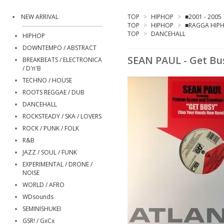
NEW ARRIVAL
TOP
>
HIPHOP
>
■2001 - 2005
TOP
>
HIPHOP
>
■RAGGA HIPH
TOP
>
DANCEHALL
HIPHOP
DOWNTEMPO / ABSTRACT
SEAN PAUL - Get Bu
BREAKBEATS / ELECTRONICA
/ D'n'B
TECHNO / HOUSE
ROOTS REGGAE / DUB
DANCEHALL
ROCKSTEADY / SKA / LOVERS
ROCK / PUNK / FOLK
R&B
JAZZ / SOUL / FUNK
EXPERIMENTAL / DRONE /
NOISE
WORLD / AFRO
WDsounds
SEMINISHUKEI
GSR! / GxCx