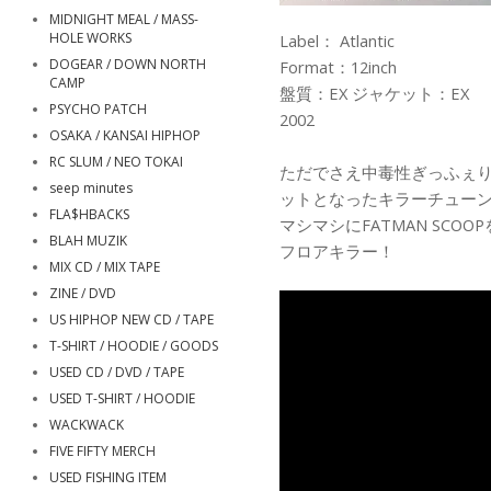
MIDNIGHT MEAL / MASS-
HOLE WORKS
Label： Atlantic
DOGEAR / DOWN NORTH
Format：12inch
CAMP
盤質：EX ジャケット：EX
PSYCHO PATCH
2002
OSAKA / KANSAI HIPHOP
RC SLUM / NEO TOKAI
ただでさえ中毒性ぎっふぇ
seep minutes
ットとなったキラーチュー
FLA$HBACKS
マシマシにFATMAN SCOO
BLAH MUZIK
フロアキラー！
MIX CD / MIX TAPE
ZINE / DVD
US HIPHOP NEW CD / TAPE
T-SHIRT / HOODIE / GOODS
USED CD / DVD / TAPE
USED T-SHIRT / HOODIE
WACKWACK
FIVE FIFTY MERCH
USED FISHING ITEM