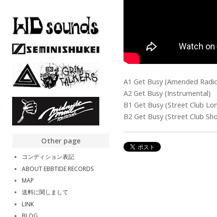
A1 Get Busy (Amended Radio
A2 Get Busy (Instrumental)
B1 Get Busy (Street Club Lo
B2 Get Busy (Street Club Sho
Other page
コンディション表記
ABOUT EBBTIDE RECORDS
MAP
送料に関しまして
LINK
BLOG