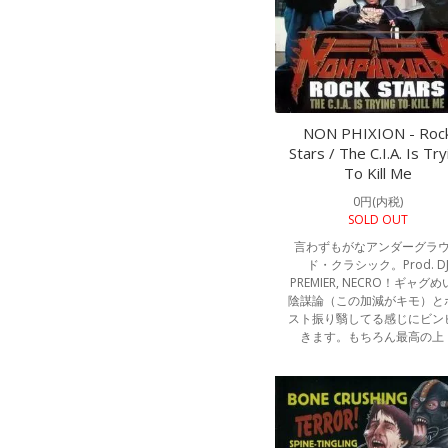
NON PHIXION - Roc
Stars / The C.I.A. Is Try
To Kill Me
0円(内税)
SOLD OUT
言わずもがなアンダーグラ
ド・クラシック。Prod. D
PREMIER, NECRO！ギャグ
陰謀論（この加減がキモ）と
スト振り翳してる感じにビン
きます。もちろん最高の上