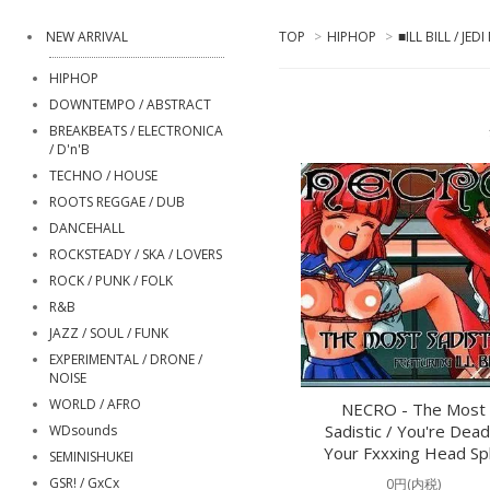
NEW ARRIVAL
TOP
>
HIPHOP
>
■ILL BILL / JE
HIPHOP
DOWNTEMPO / ABSTRACT
BREAKBEATS / ELECTRONICA
/ D'n'B
TECHNO / HOUSE
ROOTS REGGAE / DUB
DANCEHALL
ROCKSTEADY / SKA / LOVERS
ROCK / PUNK / FOLK
R&B
JAZZ / SOUL / FUNK
EXPERIMENTAL / DRONE /
NOISE
WORLD / AFRO
NECRO - The Most
Sadistic / You're Dead
WDsounds
Your Fxxxing Head Spl
SEMINISHUKEI
GSR! / GxCx
0円(内税)