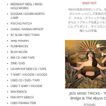
SOLD OUT
MIDNIGHT MEAL / MASS-
HOLE WORKS
Necro先生の3rdシングル、
のジャケットにして至高の
DOGEAR / DOWN NORTH
CAMP
プ、スカム・クラシックであ
がらヒップホップを誰よりも
PSYCHO PATCH
にレプリゼント。サイコロジ
OSAKA / KANSAI HIPHOP
俺たちの牙城。
RC SLUM / NEO TOKAI
seep minutes
FLA$HBACKS
BLAH MUZIK
MIX CD / MIX TAPE
ZINE / DVD
US HIPHOP NEW CD / TAPE
T-SHIRT / HOODIE / GOODS
USED CD / DVD / TAPE
USED T-SHIRT / HOODIE
WACKWACK
JEDI MIND TRICKS - T
FIVE FIFTY MERCH
Bridge & The Abyss 
USED FISHING ITEM
0円(内税)