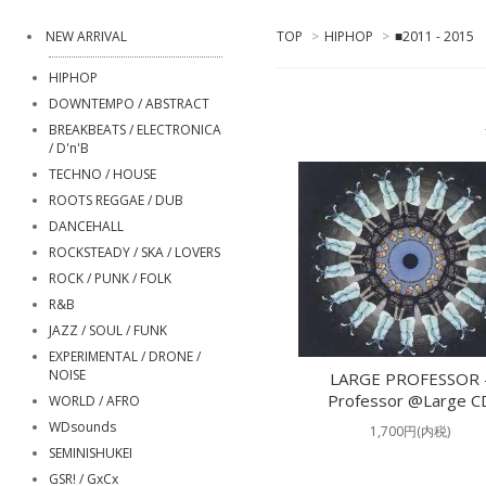
NEW ARRIVAL
TOP
>
HIPHOP
>
■2011 - 2015
HIPHOP
DOWNTEMPO / ABSTRACT
BREAKBEATS / ELECTRONICA
/ D'n'B
TECHNO / HOUSE
ROOTS REGGAE / DUB
DANCEHALL
ROCKSTEADY / SKA / LOVERS
ROCK / PUNK / FOLK
R&B
JAZZ / SOUL / FUNK
EXPERIMENTAL / DRONE /
NOISE
LARGE PROFESSOR 
Professor @Large C
WORLD / AFRO
WDsounds
1,700円(内税)
SEMINISHUKEI
GSR! / GxCx