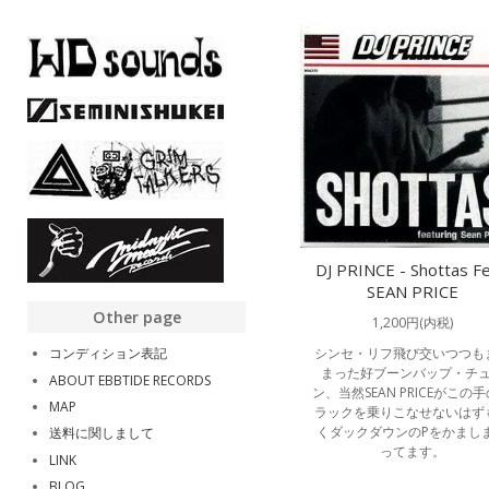
DJ PRINCE - Shottas Fe
SEAN PRICE
Other page
1,200円(内税)
コンディション表記
シンセ・リフ飛び交いつつも
まった好ブーンバップ・チ
ABOUT EBBTIDE RECORDS
ン、当然SEAN PRICEがこの
MAP
ラックを乗りこなせないはず
くダックダウンのPをかまし
送料に関しまして
ってます。
LINK
BLOG