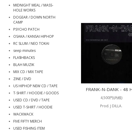
MIDNIGHT MEAL / MASS-
HOLE WORKS
DOGEAR / DOWN NORTH
CAMP
PSYCHO PATCH
OSAKA / KANSAI HIPHOP
RC SLUM / NEO TOKAI
seep minutes
FLA$HBACKS
BLAH MUZIK
MIX CD / MIX TAPE
ZINE / DVD
US HIPHOP NEW CD / TAPE
FRANK-N-DANK - 48 H
T-SHIRT / HOODIE / GOODS
4,500円(内税)
USED CD / DVD / TAPE
Prod. J DILLA.
USED T-SHIRT / HOODIE
WACKWACK
FIVE FIFTY MERCH
USED FISHING ITEM