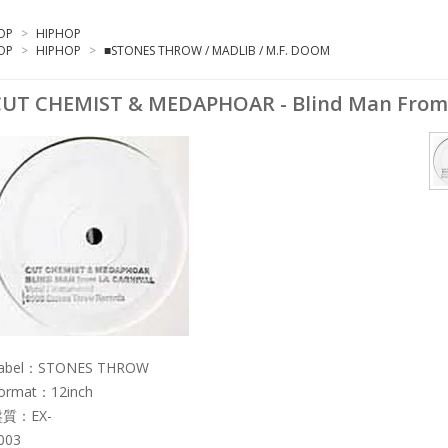
OP
>
HIPHOP
OP
>
HIPHOP
>
■STONES THROW / MADLIB / M.F. DOOM
UT CHEMIST & MEDAPHOAR - Blind Man From L
abel：STONES THROW
ormat：12inch
質：EX-
003