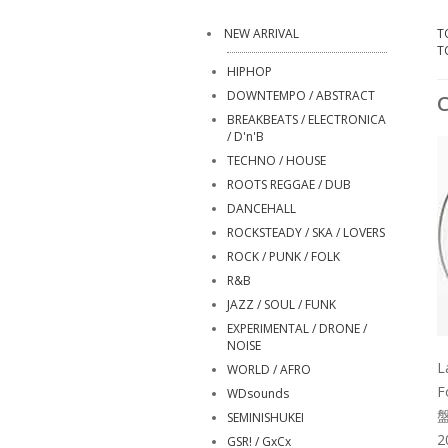
NEW ARRIVAL
T
T
HIPHOP
DOWNTEMPO / ABSTRACT
C
BREAKBEATS / ELECTRONICA
/ D'n'B
TECHNO / HOUSE
ROOTS REGGAE / DUB
DANCEHALL
ROCKSTEADY / SKA / LOVERS
ROCK / PUNK / FOLK
R&B
JAZZ / SOUL / FUNK
EXPERIMENTAL / DRONE /
NOISE
L
WORLD / AFRO
F
WDsounds
盤
SEMINISHUKEI
2
GSR! / GxCx