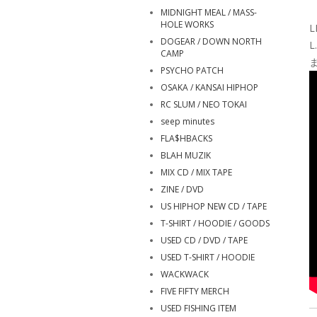
MIDNIGHT MEAL / MASS-
HOLE WORKS
L
DOGEAR / DOWN NORTH
L
CAMP
PSYCHO PATCH
OSAKA / KANSAI HIPHOP
RC SLUM / NEO TOKAI
seep minutes
FLA$HBACKS
BLAH MUZIK
MIX CD / MIX TAPE
ZINE / DVD
US HIPHOP NEW CD / TAPE
T-SHIRT / HOODIE / GOODS
USED CD / DVD / TAPE
USED T-SHIRT / HOODIE
WACKWACK
FIVE FIFTY MERCH
USED FISHING ITEM