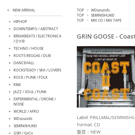
NEW ARRIVAL
TOP
>
WDsounds
TOP
>
SEMINISHUKEI
TOP
>
MIX CD / MIX TAPE
HIPHOP
DOWNTEMPO / ABSTRACT
GRIN GOOSE - Coast
BREAKBEATS / ELECTRONICA
/ D'n'B
TECHNO / HOUSE
ROOTS REGGAE / DUB
DANCEHALL
ROCKSTEADY / SKA / LOVERS
ROCK / PUNK / FOLK
R&B
JAZZ / SOUL / FUNK
EXPERIMENTAL / DRONE /
NOISE
WORLD / AFRO
Label: PRILLMAL/SEMINISH
WDsounds
Format: CD
SEMINISHUKEI
盤質：NEW
GSR! / GxCx