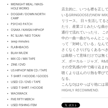
MIDNIGHT MEAL / MASS-
HOLE WORKS
店主的に、いつも襟を正して
DOGEAR / DOWN NORTH
いるGRINGOOSEのNEW MIXが
CAMP
リリース。 日々生活してる
PSYCHO PATCH
たり、産業ゴミみたいな曲
OSAKA / KANSAI HIPHOP
通行で流れていったり。 こ
RC SLUM / NEO TOKAI
中の一曲一曲がちゃんとこっ
seep minutes
って「対峙している」なん
FLA$HBACKS
さくなくさりげなくあるべき
BLAH MUZIK
は曲順って意味だけでは無く
MIX CD / MIX TAPE
ズ、ボーカル・ジャズ、R&B、
ZINE / DVD
その空気感の中で織り込ま
US HIPHOP NEW CD / TAPE
聴くよりほんのり熱を帯び
T-SHIRT / HOODIE / GOODS
なる。
USED CD / DVD / TAPE
こんなDJはやっぱり他には
USED T-SHIRT / HOODIE
HIGHLY RECOMMEND.
WACKWACK
FIVE FIFTY MERCH
USED FISHING ITEM