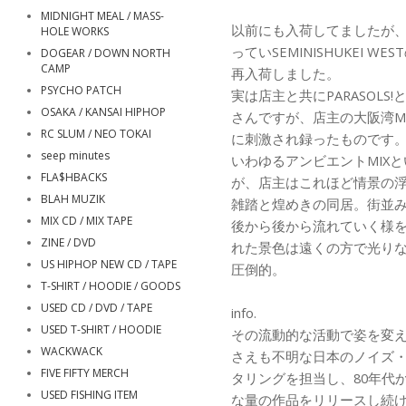
MIDNIGHT MEAL / MASS-
以前にも入荷してましたが
HOLE WORKS
っていSEMINISHUKEI WEST
DOGEAR / DOWN NORTH
CAMP
再入荷しました。
PSYCHO PATCH
実は店主と共にPARASOLS!
OSAKA / KANSAI HIPHOP
さんですが、店主の大阪湾MIX
RC SLUM / NEO TOKAI
に刺激され録ったものです
seep minutes
いわゆるアンビエントMIX
FLA$HBACKS
が、店主はこれほど情景の
BLAH MUZIK
雑踏と煌めきの同居。街並
MIX CD / MIX TAPE
後から後から流れていく様
ZINE / DVD
れた景色は遠くの方で光り
US HIPHOP NEW CD / TAPE
圧倒的。
T-SHIRT / HOODIE / GOODS
USED CD / DVD / TAPE
info.
USED T-SHIRT / HOODIE
その流動的な活動で姿を変
WACKWACK
さえも不明な日本のノイズ・
FIVE FIFTY MERCH
タリングを担当し、80年代
USED FISHING ITEM
な量の作品をリリースし続