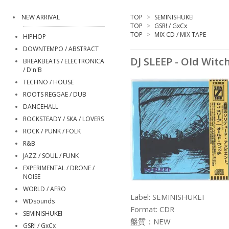
NEW ARRIVAL
TOP
>
SEMINISHUKEI
TOP
>
GSR! / GxCx
TOP
>
MIX CD / MIX TAPE
HIPHOP
DOWNTEMPO / ABSTRACT
DJ SLEEP - Old Witc
BREAKBEATS / ELECTRONICA
/ D'n'B
TECHNO / HOUSE
ROOTS REGGAE / DUB
DANCEHALL
ROCKSTEADY / SKA / LOVERS
ROCK / PUNK / FOLK
R&B
JAZZ / SOUL / FUNK
EXPERIMENTAL / DRONE /
NOISE
WORLD / AFRO
Label: SEMINISHUKEI
WDsounds
Format: CDR
SEMINISHUKEI
盤質：NEW
GSR! / GxCx