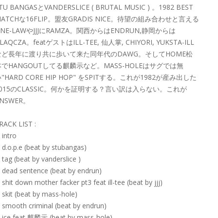
TU BANGASとVANDERSLICE ( BRUTAL MUSIC ) 。1982 BEST
ATCHな16FLIP。盟友GRADIS NICE。待望の組み合わせと言える
NE-LAWやJJJにRAMZA。関西からはENDRUN,静岡からは
LAQCZA。featゲストはILL-TEE, 仙人掌, CHIYORI, YUKSTA-ILL
など長年に渡り共に歩いて来た同年代のDAWG。そしてHOME松
本でHANGOUTしてる麒麟示など。MASS-HOLEはサグでは無
"HARD CORE HIP HOP" をSPITする。これが1982が産み出した
2015のCLASSIC。何かを証明する？言い訳は入らない。これが
NSWER。
RACK LIST :
. intro
. d.o.p.e (beat by stubangas)
. tag (beat by vanderslice )
. dead sentence (beat by endrun)
. shit down mother facker pt3 feat ill-tee (beat by jjj)
. skit (beat by mass-hole)
. smooth criminal (beat by endrun)
. ice feat 麒麟示 (beat by mass-hole)