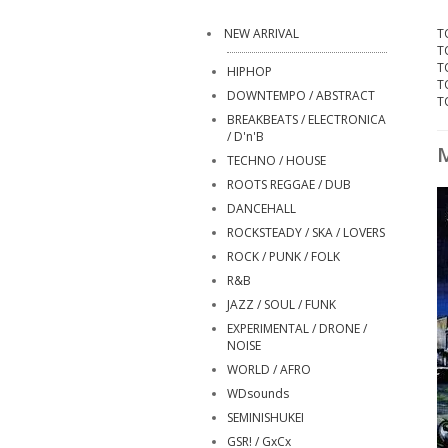
NEW ARRIVAL
T
T
T
HIPHOP
T
DOWNTEMPO / ABSTRACT
T
BREAKBEATS / ELECTRONICA
/ D'n'B
TECHNO / HOUSE
ROOTS REGGAE / DUB
DANCEHALL
ROCKSTEADY / SKA / LOVERS
ROCK / PUNK / FOLK
R&B
JAZZ / SOUL / FUNK
EXPERIMENTAL / DRONE /
NOISE
WORLD / AFRO
WDsounds
SEMINISHUKEI
GSR! / GxCx