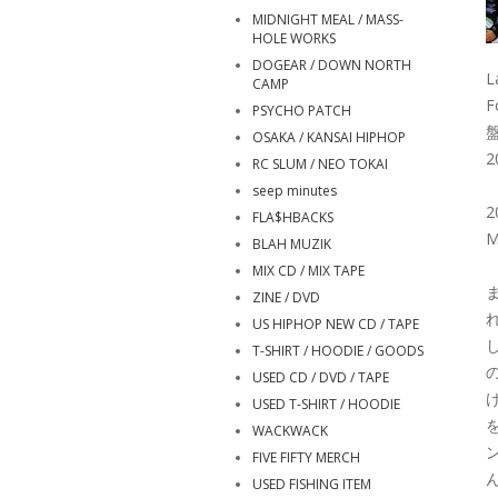
MIDNIGHT MEAL / MASS-
HOLE WORKS
DOGEAR / DOWN NORTH
L
CAMP
F
PSYCHO PATCH
盤
OSAKA / KANSAI HIPHOP
2
RC SLUM / NEO TOKAI
seep minutes
2
FLA$HBACKS
M
BLAH MUZIK
MIX CD / MIX TAPE
ま
ZINE / DVD
US HIPHOP NEW CD / TAPE
し
T-SHIRT / HOODIE / GOODS
USED CD / DVD / TAPE
USED T-SHIRT / HOODIE
WACKWACK
FIVE FIFTY MERCH
USED FISHING ITEM