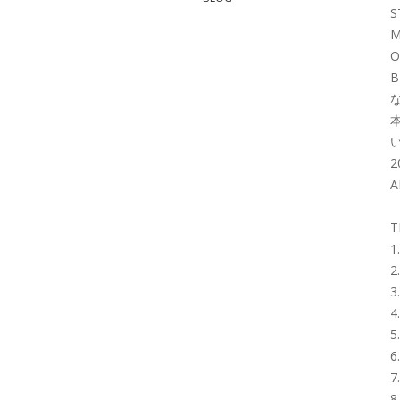
S
M
O
B
い
A
T
1
2
3
4
5
6
7
8