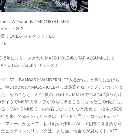
abel：WDsounds / MIDNIGHT MEAL
ormat：2LP
質：EX/EX- ジャケット：EX
016
015年にリリースされたMASS-HOLE初のRAP ALBUMにして
AN'S TEXTが2LPでリリース！
ず「STU BANGASとVANDERSLICE入るから」と事前に告げら
れ、WDsoundsとMASS-HOLEやっぱ最高だなってブチアガってま
た。そのことと、2014夏のLEGIT SUMMERで"n.a.t.a."演った時
のライヴでMASSのラップがのちに出ることになったこの作品にお
ける「MAN'S MUSIC」の布石になってたなと改めて。松本と東京
を行き来してるそのリリックは、ビートと同じくコールド&ペイ
ン・フィールがあって、切り刻んだBRUTALITYを内に引き摺り込
んだヒッティンなリリックはまさ屈強。他全てが腐ちてもLAST