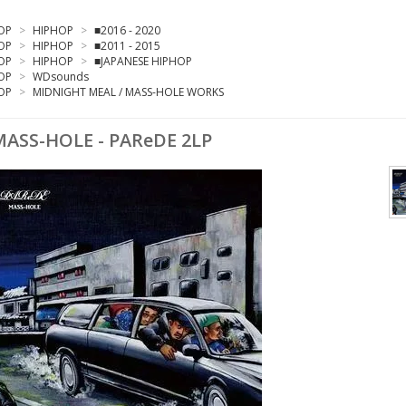
OP
>
HIPHOP
>
■2016 - 2020
OP
>
HIPHOP
>
■2011 - 2015
OP
>
HIPHOP
>
■JAPANESE HIPHOP
OP
>
WDsounds
OP
>
MIDNIGHT MEAL / MASS-HOLE WORKS
MASS-HOLE - PAReDE 2LP