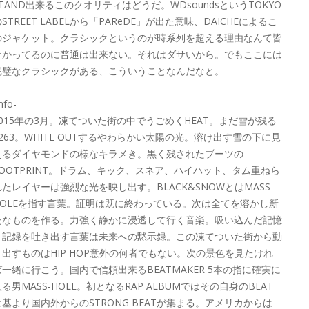
STAND出来るこのクオリティはどうだ。WDsoundsというTOKYO
STREET LABELから「PAReDE」が出た意味、DAICHEによるこ
のジャケット。クラシックというのが時系列を超える理由なんて皆
分かってるのに普通は出来ない。それはダサいから。でもここには
完璧なクラシックがある、こういうことなんだなと。
info-
2015年の3月。凍てついた街の中でうごめくHEAT。まだ雪が残る
0263。WHITE OUTするやわらかい太陽の光。溶け出す雪の下に見
えるダイヤモンドの様なキラメき。黒く残されたブーツの
FOOTPRINT。ドラム、キック、スネア、ハイハット、タム重ねら
れたレイヤーは強烈な光を映し出す。BLACK&SNOWとはMASS-
HOLEを指す言葉。証明は既に終わっている。次は全てを溶かし新
たなものを作る。力強く静かに浸透して行く音楽。吸い込んだ記憶
と記録を吐き出す言葉は未来への黙示録。この凍てついた街から動
き出すものはHIP HOP意外の何者でもない。次の景色を見たけれ
ば一緒に行こう。国内で信頼出来るBEATMAKER 5本の指に確実に
る男MASS-HOLE。初となるRAP ALBUMではその自身のBEAT
は基より国内外からのSTRONG BEATが集まる。アメリカからは