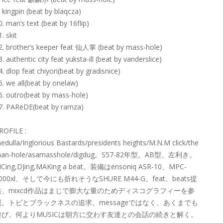
. kingpin (beat by blaqcza)
0. man’s text (beat by 16flip)
1. skit
2. brother’s keeper feat 仙人掌 (beat by mass-hole)
3. authentic city feat yuksta-ill (beat by vanderslice)
4. dlop feat chiyori(beat by gradisnice)
5. we all(beat by onelaw)
6. outro(beat by mass-hole)
7. PAReDE(beat by ramza)
ROFILE :
edulla/Inglorious Bastards/presidents heights/M.N.M click/the
an-hole/asamasshole/digdug。S57-82年型。AB型。左利き。
Cing,DJing,MAKing a beat。装備はensoniq ASR-10、MPC-
000xl、そして今にも折れそうなSHURE M44-G。feat、beats提
供、mixcd作品はまじで膨大な量のためディスコグラフィーを参
照。トビとブラックネスの追求。messageではなく、あくまでも
遊び。何よりMUSICは朝方に交わす友達との会話の続きと解く。