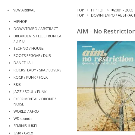
NEW ARRIVAL
TOP
>
HIPHOP
>
■2001 - 2005
TOP
>
DOWNTEMPO / ABSTRAC
HIPHOP
DOWNTEMPO / ABSTRACT
AIM - No Restrictio
BREAKBEATS / ELECTRONICA
/ D'n'B
TECHNO / HOUSE
ROOTS REGGAE / DUB
DANCEHALL
ROCKSTEADY / SKA / LOVERS
ROCK / PUNK / FOLK
R&B
JAZZ / SOUL / FUNK
EXPERIMENTAL / DRONE /
NOISE
WORLD / AFRO
WDsounds
SEMINISHUKEI
GSR! / GxCx