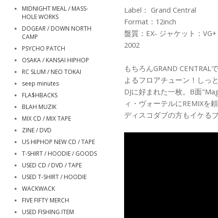
MIDNIGHT MEAL / MASS-
Label： Grand Central
HOLE WORKS
Format：12inch
DOGEAR / DOWN NORTH
盤質：EX- ジャケット：VG+
CAMP
2002
PSYCHO PATCH
OSAKA / KANSAI HIPHOP
もちろんGRAND CENTRALです。
RC SLUM / NEO TOKAI
よるフロアチューン！しっ
seep minutes
DJに好まれた一枚。B面"M
FLA$HBACKS
ィ・ヴォーテルにREMIXを
BLAH MUZIK
ディスコダブの方もイケる
MIX CD / MIX TAPE
ZINE / DVD
US HIPHOP NEW CD / TAPE
T-SHIRT / HOODIE / GOODS
USED CD / DVD / TAPE
USED T-SHIRT / HOODIE
WACKWACK
FIVE FIFTY MERCH
USED FISHING ITEM