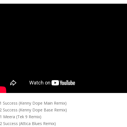
1 Success (Kenny Dope Main Remix)
2 Success (Kenny Dope Base Remix)
1 Meera (Tek 9 Remix)
2 Success (Attica Blues Remix)