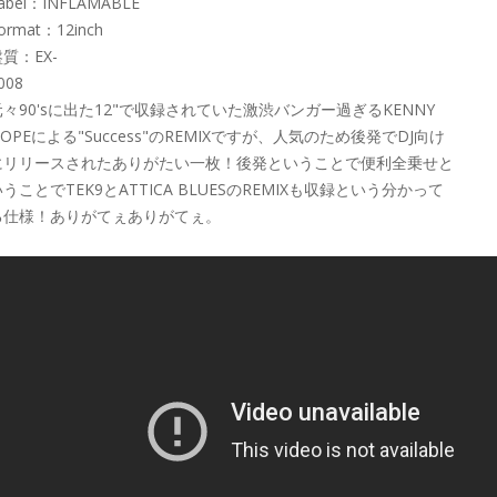
abel：INFLAMABLE
ormat：12inch
質：EX-
008
元々90'sに出た12"で収録されていた激渋バンガー過ぎるKENNY
OPEによる"Success"のREMIXですが、人気のため後発でDJ向け
にリリースされたありがたい一枚！後発ということで便利全乗せと
うことでTEK9とATTICA BLUESのREMIXも収録という分かって
る仕様！ありがてぇありがてぇ。