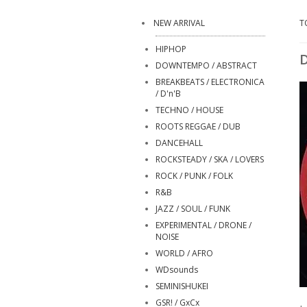
NEW ARRIVAL
T
HIPHOP
D
DOWNTEMPO / ABSTRACT
BREAKBEATS / ELECTRONICA
/ D'n'B
TECHNO / HOUSE
ROOTS REGGAE / DUB
DANCEHALL
ROCKSTEADY / SKA / LOVERS
ROCK / PUNK / FOLK
R&B
JAZZ / SOUL / FUNK
EXPERIMENTAL / DRONE /
NOISE
WORLD / AFRO
WDsounds
SEMINISHUKEI
GSR! / GxCx