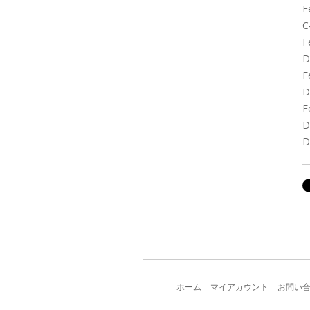
F
C
F
D
F
D
F
D
D
ホーム
マイアカウント
お問い