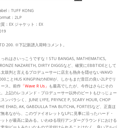
abel：TUFF KONG
ormat：2LP
盤質：EX ジャケット：EX
019
LTD 200. ※下記新譜入荷時コメント。
っれはさいっこうですな！STU BANGAS, MATHEMATICS,
RONZE NAZARETH, DIRTY DIGGSなど、確実にEBBTIDEとして
も太鼓判と言えるプロデューサーに店主も熱弁を隠せないWAVO
000ことHUS KINGPINのNEWが、しかもまだ音圧の良い2LPでリ
リース。前作
「Wave R Us」
も最高でしたが、今作はさらにその
上。上記のレコメンド・プロデューサー以外のビートもひっじょー
スンバラシく、JUNE LYFE, PRYNCE P, SCARY HOUR, CHOP
HE EHAD, AK, GABDULLA THA BUTCHA, FORTESなど、正直ほ
ぼ無名ながら、このヴァイオレットなLPに見事に沿ったハード・
シットが最高に染みる。いわゆる現行アンダーグラウンドにおける
常套句ビートみたいなもので片付けられることはなく、良いアルバ