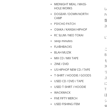
MIDNIGHT MEAL / MASS-
HOLE WORKS
L
DOGEAR / DOWN NORTH
F
CAMP
PSYCHO PATCH
2
OSAKA / KANSAI HIPHOP
RC SLUM / NEO TOKAI
seep minutes
FLA$HBACKS
こ
BLAH MUZIK
B
MIX CD / MIX TAPE
ZINE / DVD
3
US HIPHOP NEW CD / TAPE
T-SHIRT / HOODIE / GOODS
USED CD / DVD / TAPE
に
USED T-SHIRT / HOODIE
T
WACKWACK
FIVE FIFTY MERCH
USED FISHING ITEM