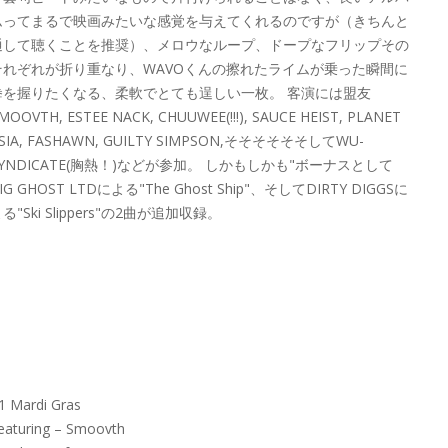
ムってまるで映画みたいな感覚を与えてくれるのですが（きちんと
通して聴くことを推奨）、メロウなループ、ドープなフリップその
それぞれが折り重なり、WAVOくんの擦れたライムが乗った瞬間に
拳を握りたくなる、柔軟でとても逞しい一枚。 客演には盟友
MOOVTH, ESTEE NACK, CHUUWEE(!!!), SAUCE HEIST, PLANET
SIA, FASHAWN, GUILTY SIMPSON,そそそそそそしてWU-
SYNDICATE(胸熱！)などが参加。 しかもしかも"ボーナスとして
IG GHOST LTDによる"The Ghost Ship"、そしてDIRTY DIGGSに
る"Ski Slippers"の2曲が追加収録。
1 Mardi Gras
eaturing – Smoovth