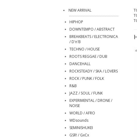
NEW ARRIVAL
T
T
T
HIPHOP
DOWNTEMPO / ABSTRACT
H
BREAKBEATS / ELECTRONICA
/ D'n'B
TECHNO / HOUSE
ROOTS REGGAE / DUB
DANCEHALL
ROCKSTEADY / SKA / LOVERS
ROCK / PUNK / FOLK
R&B
JAZZ / SOUL / FUNK
EXPERIMENTAL / DRONE /
NOISE
WORLD / AFRO
WDsounds
SEMINISHUKEI
GSR! / GxCx