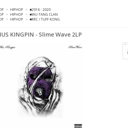
OP
>
HIPHOP
>
■2016 - 2020
OP
>
HIPHOP
>
■WU-TANG CLAN
OP
>
HIPHOP
>
■RRC / TUFF KONG
US KINGPIN - Slime Wave 2LP