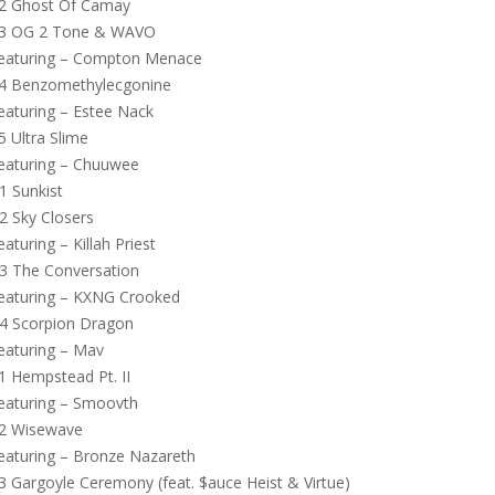
2 Ghost Of Camay
3 OG 2 Tone & WAVO
eaturing – Compton Menace
4 Benzomethylecgonine
eaturing – Estee Nack
5 Ultra Slime
eaturing – Chuuwee
1 Sunkist
2 Sky Closers
eaturing – Killah Priest
3 The Conversation
eaturing – KXNG Crooked
4 Scorpion Dragon
eaturing – Mav
1 Hempstead Pt. II
eaturing – Smoovth
2 Wisewave
eaturing – Bronze Nazareth
3 Gargoyle Ceremony (feat. $auce Heist & Virtue)