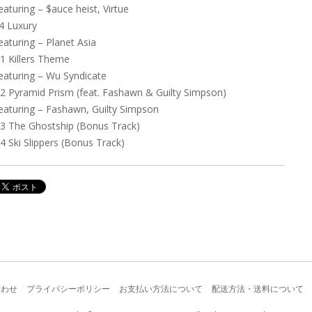
eaturing – $auce heist, Virtue
4 Luxury
eaturing – Planet Asia
1 Killers Theme
eaturing – Wu Syndicate
2 Pyramid Prism (feat. Fashawn & Guilty Simpson)
eaturing – Fashawn, Guilty Simpson
3 The Ghostship (Bonus Track)
4 Ski Slippers (Bonus Track)
合わせ
プライバシーポリシー
お支払い方法について
配送方法・送料について