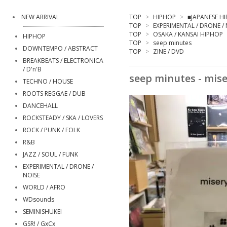
NEW ARRIVAL
TOP
>
HIPHOP
>
■JAPANESE H
TOP
>
EXPERIMENTAL / DRONE / 
TOP
>
OSAKA / KANSAI HIPHOP
HIPHOP
TOP
>
seep minutes
DOWNTEMPO / ABSTRACT
TOP
>
ZINE / DVD
BREAKBEATS / ELECTRONICA
/ D'n'B
seep minutes - mise
TECHNO / HOUSE
ROOTS REGGAE / DUB
DANCEHALL
ROCKSTEADY / SKA / LOVERS
ROCK / PUNK / FOLK
R&B
JAZZ / SOUL / FUNK
EXPERIMENTAL / DRONE /
NOISE
WORLD / AFRO
WDsounds
SEMINISHUKEI
GSR! / GxCx