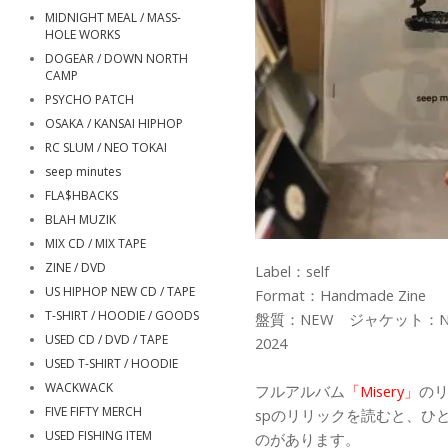
MIDNIGHT MEAL / MASS-
HOLE WORKS
DOGEAR / DOWN NORTH
CAMP
PSYCHO PATCH
OSAKA / KANSAI HIPHOP
RC SLUM / NEO TOKAI
seep minutes
FLA$HBACKS
BLAH MUZIK
MIX CD / MIX TAPE
ZINE / DVD
Label：self
US HIPHOP NEW CD / TAPE
Format：Handmade Zine
T-SHIRT / HOODIE / GOODS
盤質：NEW ジャケット：N
USED CD / DVD / TAPE
2024
USED T-SHIRT / HOODIE
WACKWACK
フルアルバム
「Misery」
のリ
FIVE FIFTY MERCH
spのリリックを読むと、ひ
USED FISHING ITEM
のがあります。