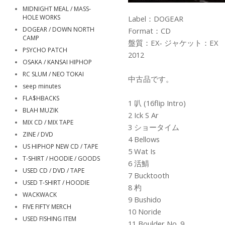
MIDNIGHT MEAL / MASS-
HOLE WORKS
Label：DOGEAR
DOGEAR / DOWN NORTH
Format：CD
CAMP
盤質：EX- ジャケット：EX
PSYCHO PATCH
2012
OSAKA / KANSAI HIPHOP
RC SLUM / NEO TOKAI
中古品です。
seep minutes
FLA$HBACKS
1 叭 (16flip Intro)
BLAH MUZIK
2 Ick S Ar
MIX CD / MIX TAPE
3 ショータイム
ZINE / DVD
4 Bellows
US HIPHOP NEW CD / TAPE
5 Wat Is
T-SHIRT / HOODIE / GOODS
6 活鯖
USED CD / DVD / TAPE
7 Bucktooth
USED T-SHIRT / HOODIE
8 杓
WACKWACK
9 Bushido
FIVE FIFTY MERCH
10 Noride
USED FISHING ITEM
11 Boulder No. 9