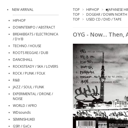
NEW ARRIVAL
TOP
>
HIPHOP
>
■JAPANESE H
TOP
>
DOGEAR / DOWN NORTH
TOP
>
USED CD / DVD / TAPE
HIPHOP
DOWNTEMPO / ABSTRACT
OYG - Now… Then, A
BREAKBEATS / ELECTRONICA
/ D'n'B
TECHNO / HOUSE
ROOTS REGGAE / DUB
DANCEHALL
ROCKSTEADY / SKA / LOVERS
ROCK / PUNK / FOLK
R&B
JAZZ / SOUL / FUNK
EXPERIMENTAL / DRONE /
NOISE
WORLD / AFRO
WDsounds
SEMINISHUKEI
GSR! / GxCx