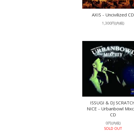
AXIS - Uncivilized CD
1,300円(内税)
ISSUGI & DJ SCRATC
NICE - Urbanbowl Mixc
CD
0円(内税)
SOLD OUT