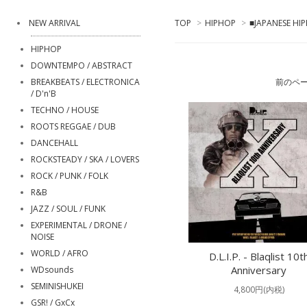
NEW ARRIVAL
TOP
>
HIPHOP
>
■JAPANESE HI
HIPHOP
DOWNTEMPO / ABSTRACT
BREAKBEATS / ELECTRONICA
前のペ
/ D'n'B
TECHNO / HOUSE
ROOTS REGGAE / DUB
DANCEHALL
ROCKSTEADY / SKA / LOVERS
ROCK / PUNK / FOLK
R&B
JAZZ / SOUL / FUNK
EXPERIMENTAL / DRONE /
NOISE
WORLD / AFRO
D.L.I.P. - Blaqlist 10t
Anniversary
WDsounds
SEMINISHUKEI
4,800円(内税)
GSR! / GxCx