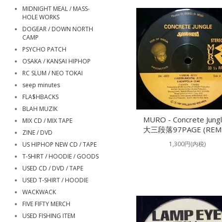
MIDNIGHT MEAL / MASS-
HOLE WORKS
DOGEAR / DOWN NORTH
CAMP
PSYCHO PATCH
OSAKA / KANSAI HIPHOP
RC SLUM / NEO TOKAI
seep minutes
FLA$HBACKS
BLAH MUZIK
MURO - Concrete Jungl
MIX CD / MIX TAPE
大三段落97PAGE (REMI
ZINE / DVD
1,300円(内税)
US HIPHOP NEW CD / TAPE
T-SHIRT / HOODIE / GOODS
USED CD / DVD / TAPE
USED T-SHIRT / HOODIE
WACKWACK
FIVE FIFTY MERCH
USED FISHING ITEM