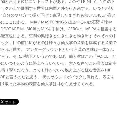
う物と言える位にコントラストがある。ZZYやTRINITYTINY1のト
ラックの上で展開する世界は内面と外を行き来する。いつもの話
を"自分のやり方"で掘り下げて表現したまぎれも無いVOICEが音と
共にここにある。 MIX / MASTERINGを担当するのは石野卓球や
IDEOTAPE MUSIC等のMIXを手掛け、CEROのLIVE PAを担当する
得能直也による。空間の奥行きと生き生きと動き出すそれぞれのト
ラック、目の前に広がるのは様々な仙人掌の音楽を構成する音楽で
作られた世界。 アンダーグラウンドという言葉の意味は一体なん
だろう、それが地下というのであれば、仙人掌はこの「VOICE」と
共にいつものように路上を歩いている。大きな声でこの音楽は街中
に鳴り響くだろう。とても静かでいて燃え上がる様な音楽をHIP
HOPと言うのだと思う。 街のサウンドがバックに流れる。表面を
削り取った本物の表情を仙人掌は耳から見せてくれる。