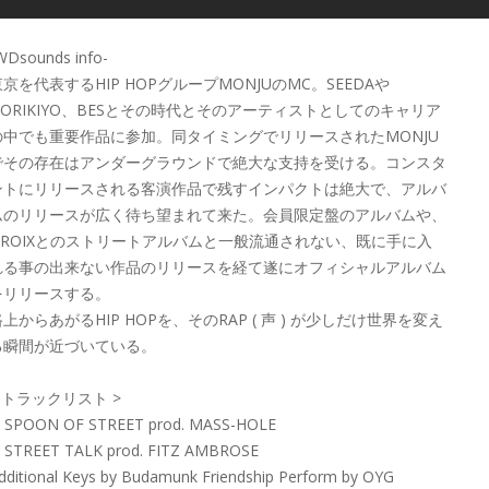
WDsounds info-
東京を代表するHIP HOPグループMONJUのMC。SEEDAや
NORIKIYO、BESとその時代とそのアーティストとしてのキャリア
の中でも重要作品に参加。同タイミングでリリースされたMONJU
でその存在はアンダーグラウンドで絶大な支持を受ける。コンスタ
ントにリリースされる客演作品で残すインパクトは絶大で、アルバ
ムのリリースが広く待ち望まれて来た。会員限定盤のアルバムや、
QROIXとのストリートアルバムと一般流通されない、既に手に入
れる事の出来ない作品のリリースを経て遂にオフィシャルアルバム
をリリースする。
上からあがるHIP HOPを、そのRAP ( 声 ) が少しだけ世界を変え
る瞬間が近づいている。
< トラックリスト >
. SPOON OF STREET prod. MASS-HOLE
. STREET TALK prod. FITZ AMBROSE
dditional Keys by Budamunk Friendship Perform by OYG