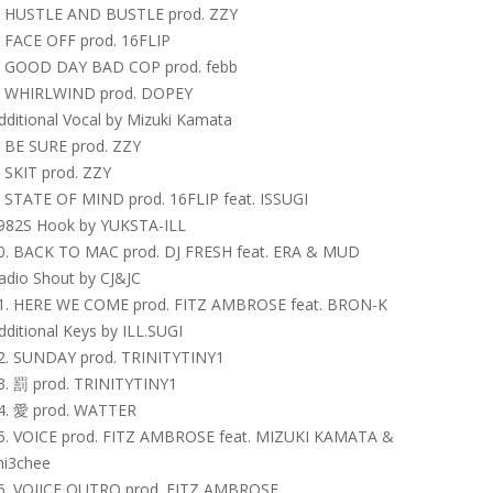
. HUSTLE AND BUSTLE prod. ZZY
. FACE OFF prod. 16FLIP
. GOOD DAY BAD COP prod. febb
. WHIRLWIND prod. DOPEY
dditional Vocal by Mizuki Kamata
. BE SURE prod. ZZY
. SKIT prod. ZZY
. STATE OF MIND prod. 16FLIP feat. ISSUGI
982S Hook by YUKSTA-ILL
0. BACK TO MAC prod. DJ FRESH feat. ERA & MUD
adio Shout by CJ&JC
1. HERE WE COME prod. FITZ AMBROSE feat. BRON-K
dditional Keys by ILL.SUGI
2. SUNDAY prod. TRINITYTINY1
3. 罰 prod. TRINITYTINY1
4. 愛 prod. WATTER
5. VOICE prod. FITZ AMBROSE feat. MIZUKI KAMATA &
hi3chee
6. VOIICE OUTRO prod. FITZ AMBROSE