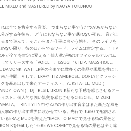
LL MIXED and MASTERED by NAOYA TOKUNOU
これは全てを肯定する音楽。 つまらない事でうだつがあがらない
気分がする午後も。 どうにもならない事で眠れない夜も。 音が止
まるまで遊んで、そこからまた仕事に向かう朝も。 そのライフを
止めない限り、彼の口からでるワード、ライムは肯定する。 " HIP
HOPが全てを肯定に変える " 仙人掌が初のオフィシャルアルバム
してリリースする「VOICE」。ISSUGI, 16FLIP, MASS-HOLE,
BUDAMONK, WATTER等の今までに数多くの作品や現場を共にし
来た仲間、そして、ERAやFITZ AMBROSE, DOPEYとクラッシ
クを産み出して来たアーティスト、YUKSTA-ILL, MUD (
ANDYTOWN ) , DJ FRESH, BRON-K新たな予感を感じさせるアー
ティスト。個人的な強い親交を感じさせるCHI3CHE、MIZUKI
AMATA。TRINITYTINY1やZZYの作り出す音楽はまた新たな風を
仙人掌の作り出す世界に吹かせている。先行でi-tunesで配信され
ているERAとMUDを迎えた"BACK TO MAC"で見せる街の景色と
RON-Kをfeat.した"HERE WE COME"で見せる街の景色は全く違