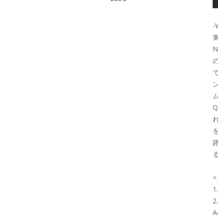
-
路
1
2
A