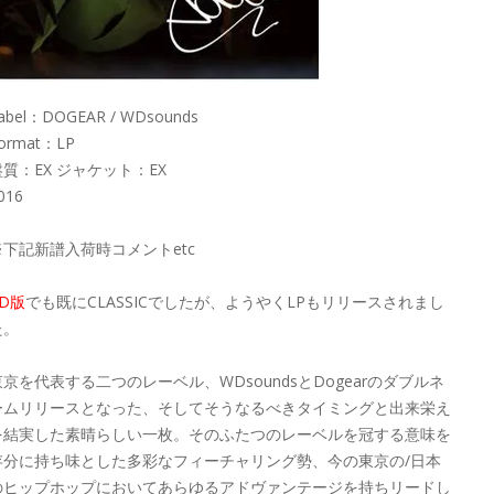
abel：DOGEAR / WDsounds
ormat：LP
盤質：EX ジャケット：EX
016
※下記新譜入荷時コメントetc
CD版
でも既にCLASSICでしたが、ようやくLPもリリースされまし
た。
東京を代表する二つのレーベル、WDsoundsとDogearのダブルネ
ームリリースとなった、そしてそうなるべきタイミングと出来栄え
を結実した素晴らしい一枚。そのふたつのレーベルを冠する意味を
存分に持ち味とした多彩なフィーチャリング勢、今の東京の/日本
のヒップホップにおいてあらゆるアドヴァンテージを持ちリードし