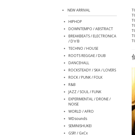
NEW ARRIVAL
T
T
T
HIPHOP
T
DOWNTEMPO / ABSTRACT
T
T
BREAKBEATS / ELECTRONICA
T
/ D'n'B
TECHNO / HOUSE
ROOTS REGGAE / DUB
DANCEHALL
ROCKSTEADY / SKA / LOVERS
ROCK / PUNK / FOLK
R&B
JAZZ / SOUL / FUNK
EXPERIMENTAL / DRONE /
NOISE
WORLD / AFRO
WDsounds
SEMINISHUKEI
GSR! / GxCx