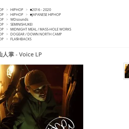
OP
>
HIPHOP
>
■2016 - 2020
OP
>
HIPHOP
>
■JAPANESE HIPHOP
OP
>
WDsounds
OP
>
SEMINISHUKEI
OP
>
MIDNIGHT MEAL / MASS-HOLE WORKS
OP
>
DOGEAR / DOWN NORTH CAMP
OP
>
FLA$HBACKS
仙人掌 - Voice LP