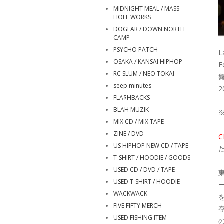
MIDNIGHT MEAL / MASS-
HOLE WORKS
DOGEAR / DOWN NORTH
CAMP
PSYCHO PATCH
L
OSAKA / KANSAI HIPHOP
F
RC SLUM / NEO TOKAI
seep minutes
2
FLA$HBACKS
BLAH MUZIK
MIX CD / MIX TAPE
ZINE / DVD
US HIPHOP NEW CD / TAPE
T-SHIRT / HOODIE / GOODS
USED CD / DVD / TAPE
USED T-SHIRT / HOODIE
WACKWACK
FIVE FIFTY MERCH
USED FISHING ITEM