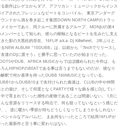
なる新作はレゲエからダブ、アフリカン・ミュージックからインス
パイアされたフレッシュなビートをコンパイル。 東京アンダーグ
ラウンドから渦を巻き起こす集団DOWN NORTH CAMPのトラッ
クメイカーであり、同クルーに所属するグループ、MONJUの第4
のメンバーとして知られ、彼らの枢軸となるビートを生みだし支え
きた影の大黒柱的存在、16FLIP a.k.a. DJ Killwheel。 2年ぶりと
なるNEW ALBUM『10DUBB』は、以前から『7inchでリリースし
て友達のDJに渡そう』と勝手に思っていたのが始まりだった。
ROOTSやDUB、AFRICA MUSICからでほぼ纏められた今作は、も
ちろんHIPHOPのBEATである事は言うまでもないのだが、彼なり
の解釈で何か基準を持ったDUBB 160MUSICとなっている。
DUBB1からDUBB10まで名付けられた曲達は、CLUBの中や仲間
達との遊び、そして何度となくPARTYで様々な曲を感じDJしてい
く中で育まれていった感性の産物であることは間違いない。 1月に
こんな音源をリリースする時点で、何も狙ってないなという感じだ
が、。 逆に暖かい季節が待ちどうしくなってしまうかもしれない
スペシャルなアルバムだ。 まあ何をいったところで結局16FLIPが
作った最新作と言う事に変わりはない。