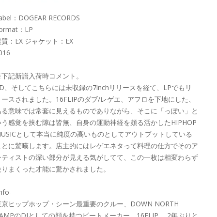
abel：DOGEAR RECORDS
ormat：LP
盤質：EX ジャケット：EX
016
※下記新譜入荷時コメント。
CD、そしてこちらには未収録の7inchリリースを経て、LPでもリ
リースされました。16FLIPのダブ/レゲエ、アフロを下地にした、
ある意味では常套に見えるものでありながら、そこに「っぽい」と
いう感覚を挟む隙は皆無、自身の運動神経を頗る活かしたHIPHOP
MUSICとして本当に純度の高いものとしてアウトプットしている
ことに驚嘆します。店主的にはレゲエネタって料理の仕方でそのア
ーティストの深い部分が見える気がしてて、この一枚は相変わらず
尖りまくった才能に驚かされました。
info-
東京ヒップホップ・シーン最重要のクルー、DOWN NORTH
CAMPのDJとしての顔を持つビートメーカー、16FLIP。 2年ぶりと