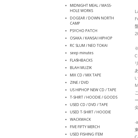
MIDNIGHT MEAL / MASS-
HOLE WORKS
L
DOGEAR / DOWN NORTH
F
CAMP
PSYCHO PATCH
2
OSAKA / KANSAI HIPHOP
RC SLUM / NEO TOKAI
seep minutes
FLA$HBACKS
BLAH MUZIK
MIX CD / MIX TAPE
ZINE / DVD
US HIPHOP NEW CD / TAPE
T-SHIRT / HOODIE / GOODS
USED CD / DVD / TAPE
USED T-SHIRT / HOODIE
WACKWACK
-
FIVE FIFTY MERCH
USED FISHING ITEM