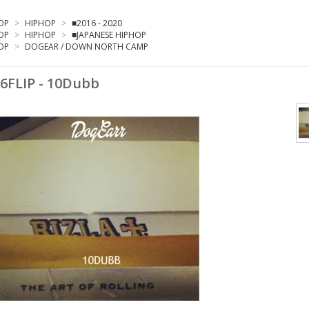
OP
>
HIPHOP
>
■2016 - 2020
OP
>
HIPHOP
>
■JAPANESE HIPHOP
OP
>
DOGEAR / DOWN NORTH CAMP
6FLIP - 10Dubb