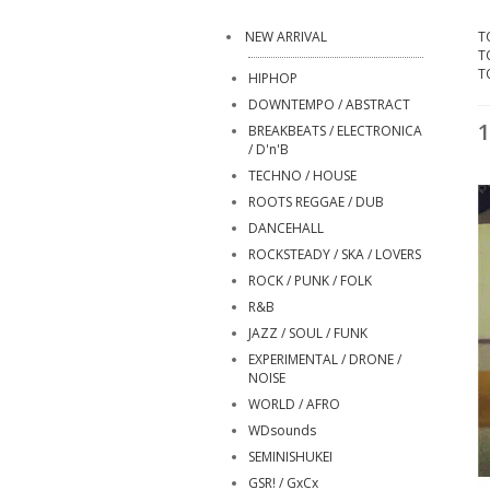
NEW ARRIVAL
T
T
T
HIPHOP
DOWNTEMPO / ABSTRACT
1
BREAKBEATS / ELECTRONICA
/ D'n'B
TECHNO / HOUSE
ROOTS REGGAE / DUB
DANCEHALL
ROCKSTEADY / SKA / LOVERS
ROCK / PUNK / FOLK
R&B
JAZZ / SOUL / FUNK
EXPERIMENTAL / DRONE /
NOISE
WORLD / AFRO
WDsounds
SEMINISHUKEI
GSR! / GxCx